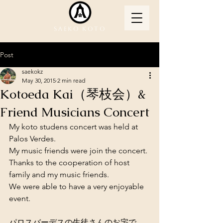
Saeko Koto
Post
saekokz
May 30, 2015
2 min read
Kotoeda Kai（琴枝会）&
Friend Musicians Concert
My koto studens concert was held at 
Palos Verdes. 
My music friends were join the concert. 
Thanks to the cooperation of host 
family and my music friends. 
We were able to have a very enjoyable 
event. 
パロスバーデスの生徒さんのお宅で、