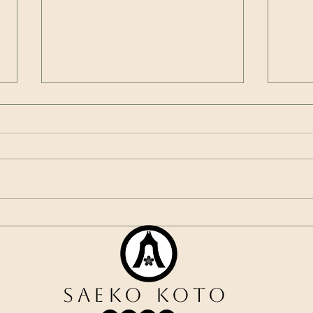
Sogetsu Los Angeles
Sak
40Year's Anniversary Event
Perf
Saeko Koto