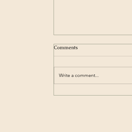
Comments
Write a comment...
Shoseian Sakura Matsuri