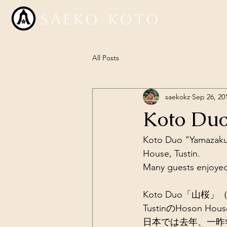
Saeko Koto
All Posts
saekokz
Sep 26, 20
Koto Duo
Koto Duo "Yamazakur
House, Tustin. 
Many guests enjoyed
Koto Duo「山
TustinのHoso
日本では去年、一昨