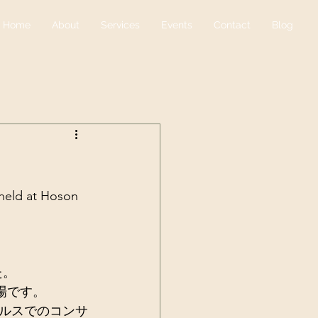
Home
About
Services
Events
Contact
Blog
held at Hoson 
。 
場です。 
ルスでのコンサ