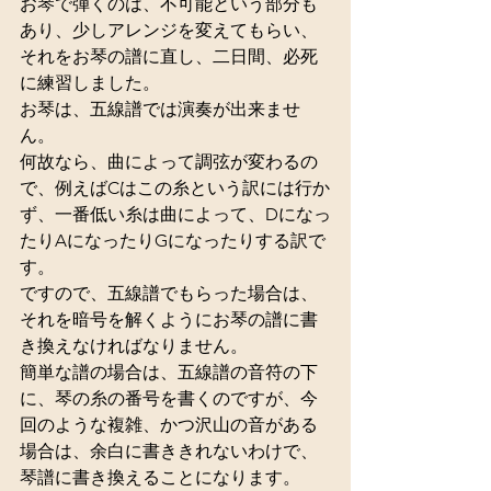
お琴で弾くのは、不可能という部分も
あり、少しアレンジを変えてもらい、
それをお琴の譜に直し、二日間、必死
に練習しました。 
お琴は、五線譜では演奏が出来ませ
ん。 
何故なら、曲によって調弦が変わるの
で、例えばCはこの糸という訳には行か
ず、一番低い糸は曲によって、Dになっ
たりAになったりGになったりする訳で
す。 
ですので、五線譜でもらった場合は、
それを暗号を解くようにお琴の譜に書
き換えなければなりません。 
簡単な譜の場合は、五線譜の音符の下
に、琴の糸の番号を書くのですが、今
回のような複雑、かつ沢山の音がある
場合は、余白に書ききれないわけで、
琴譜に書き換えることになります。 