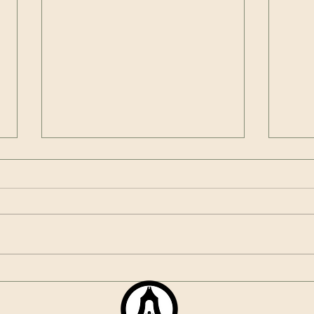
Sogetsu Los Angeles
Sak
40Year's Anniversary Event
Perf