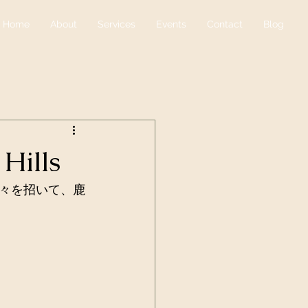
Home
About
Services
Events
Contact
Blog
Hills
々を招いて、鹿