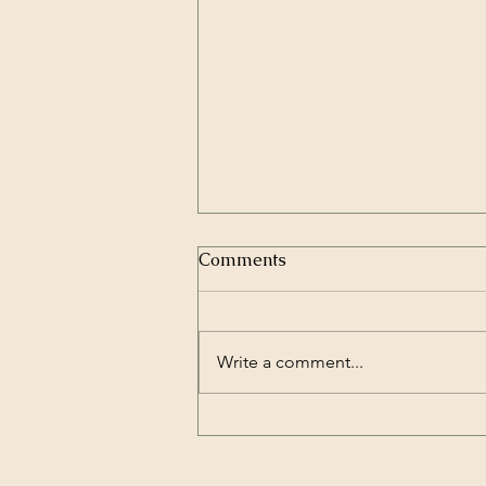
Comments
Write a comment...
Shoseian Sakura Matsuri