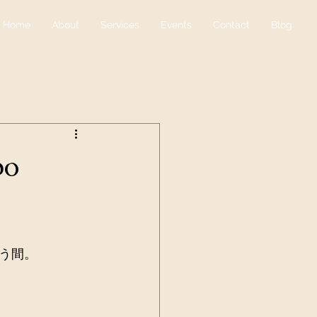
Home
About
Services
Events
Contact
Blog
po
う間。