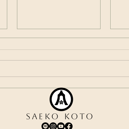
Sogetsu Los Angeles
Sak
40Year's Anniversary Event
Perf
Saeko Koto