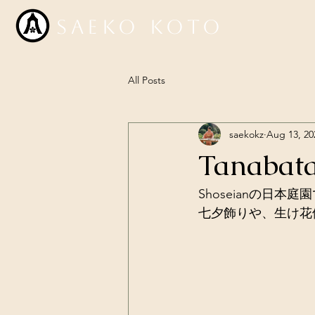
Saeko Koto
All Posts
saekokz
Aug 13, 20
Tanabata
Shoseianの日
七夕飾りや、生け花