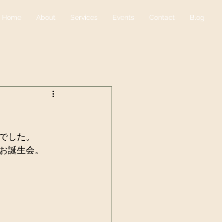
Home
About
Services
Events
Contact
Blog
奏でした。
お誕生会。